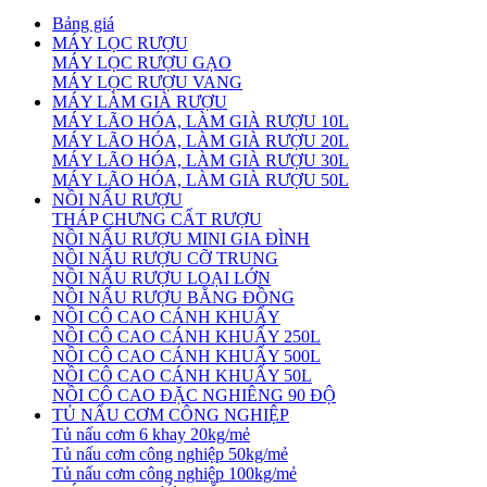
Bảng giá
MÁY LỌC RƯỢU
MÁY LỌC RƯỢU GẠO
MÁY LỌC RƯỢU VANG
MÁY LÀM GIÀ RƯỢU
MÁY LÃO HÓA, LÀM GIÀ RƯỢU 10L
MÁY LÃO HÓA, LÀM GIÀ RƯỢU 20L
MÁY LÃO HÓA, LÀM GIÀ RƯỢU 30L
MÁY LÃO HÓA, LÀM GIÀ RƯỢU 50L
NỒI NẤU RƯỢU
THÁP CHƯNG CẤT RƯỢU
NỒI NẤU RƯỢU MINI GIA ĐÌNH
NỒI NẤU RƯỢU CỠ TRUNG
NỒI NẤU RƯỢU LOẠI LỚN
NỒI NẤU RƯỢU BẰNG ĐỒNG
NỒI CÔ CAO CÁNH KHUẤY
NỒI CÔ CAO CÁNH KHUẤY 250L
NỒI CÔ CAO CÁNH KHUẤY 500L
NỒI CÔ CAO CÁNH KHUẤY 50L
NỒI CÔ CAO ĐẶC NGHIÊNG 90 ĐỘ
TỦ NẤU CƠM CÔNG NGHIỆP
Tủ nấu cơm 6 khay 20kg/mẻ
Tủ nấu cơm công nghiệp 50kg/mẻ
Tủ nấu cơm công nghiệp 100kg/mẻ