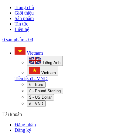
Trang chủ
Giới thiệu
Sản phẩm
Tin tức
Liên hệ
0 sản phẩm
-
0đ
Vietnam
Tiếng Anh
Vietnam
Tiền tệ:
đ
- VND
€ - Euro
£ - Pound Sterling
$ - US Dollar
đ - VND
Tài khoản
Đăng nhập
Đăng ký