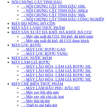
NỒI CHƯNG CẤT TINH DẦU
- NỒI CHƯNG CẤT TINH DẦU 100L
- NỒI CHƯNG CẤT TINH DẦU 200Lit
- NỒI CHƯNG CẤT TINH DẦU 500L
- NỒI CHƯNG CẤT TINH DẦU CÔNG NGHIỆP
MÁY ĐO NỒNG ĐỘ CỒN
MÁY SẤY LẠNH THỰC PHẨM
MÁY SẢN XUẤT ĐÁ KHÔ, ĐÁ KHÓI, ĐÁ CO2
- Máy sản xuất đá CO2, Đá khô, đá khói mini
- Máy sản xuất đá khô, đá CO2 dạng block
MÁY LỌC RƯỢU
- MÁY LỌC RƯỢU GẠO
- MÁY LỌC RƯỢU VANG
MÁY LỌC NƯỚC MẮM
MÁY LÀM GIÀ RƯỢU
- MÁY LÃO HÓA, LÀM GIÀ RƯỢU 10L
- MÁY LÃO HÓA, LÀM GIÀ RƯỢU 20L
- MÁY LÃO HÓA, LÀM GIÀ RƯỢU 30L
- MÁY LÃO HÓA, LÀM GIÀ RƯỢU 50L
MÁY CHẾ BIẾN THỰC PHẨM
- MÁY LÀM ĐẬU PHỤ, ĐẬU HŨ
- Máy xay bột siêu mịn
- Máy xay giò chả các loại
- Máy thái lát thịt
- Thiết bị chế biến thịt