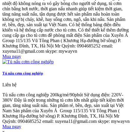
nhiệt độ không nóng ra vỏ gây bỏng cho người sử dụng, tủ cơm
chín bằng hơi nước, thời gian nấu nhanh giúp tiết kiệm thời gian,
tăng năng suất nấu, tận dụng được hết sản phẩm nấu hoàn toàn
không sợ bị cháy, khê, hay sống cơm, ngô, sắn khi nấu. Sản phẩm
rẻ, bền, đẹp, sản xuất tại Việt Nam. Có hệ thống bảng điện điều
khiển và hệ thống cấp nước cho tủ cơm. Có thể thiết kế thêm đường
cung cấp ga cho tủ cơm đề phòng mất điện Sản phẩm của Xuyên Á
Group 115/135 Vũ Tông Phan ( Khương Hạ-đường bờ sông) P.
Khương Đình, TX, Hà Nội Mr Quỳnh: 0904685252 email:
xuyena11@gmail.com skype: mywayvn
Mua ngay
Tủ nấu cơm công nghiệp
Liên hệ
Tủ nấu cơm công nghiệp 200kg/mẻ/90phút Sử dụng điện: 220V-
380V Đây là một trong những tủ cơm lớn nhất giúp tiết kiệm thời
gian, tăng năng suất nấu. Sản phẩm rẻ, bền, đẹp, sản xuất tại Việt
Nam Sản phẩm của Xuyên Á Group 115/135 Vũ Tông Phan (
Khương Hạ-đường bờ sông) P. Khương Đình, TX, Hà Nội Mr
Quỳnh: 0904685252 email: xuyena11@gmail.com skype: mywayvn
Mua ngay
x