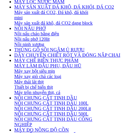
MÁY LỌC NƯỚC MẮM
MÁY SẢN XUẤT ĐÁ KHÔ, ĐÁ KHÓI, ĐÁ CO2
Máy sản xuất đá CO2, Đá khô, đá khói
mini
Máy sản xuất đá khô, đá CO2 dạng block
NỒI NẤU PHỞ
Nồi nấu cháo bằng điện
Nồi nấu phở 120lit
Nồi ninh xương
THÙNG GỖ SỒI NGÂM Ủ RƯỢU
DÂY CHUYỀN CHIẾT RÓT VÀ ĐÓNG NẮP CHAI
MÁY CHẾ BIẾN THỰC PHẨM
MÁY LÀM ĐẬU PHỤ, ĐẬU HŨ
Máy xay bột siêu mịn
Máy xay giò chả các loại
Máy thái lát thịt
Thiết bị chế biến thịt
Máy trộn nhuyễn thịt, cá
NỒI CHƯNG CẤT TINH DẦU
NỒI CHƯNG CẤT TINH DẦU 100L
NỒI CHƯNG CẤT TINH DẦU 200Lit
NỒI CHƯNG CẤT TINH DẦU 500L
NỒI CHƯNG CẤT TINH DẦU CÔNG
NGHIỆP
MÁY ĐO NỒNG ĐỘ CỒN