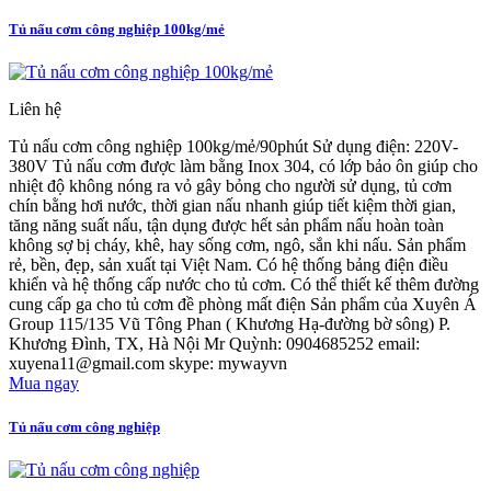
Tủ nấu cơm công nghiệp 100kg/mẻ
Liên hệ
Tủ nấu cơm công nghiệp 100kg/mẻ/90phút Sử dụng điện: 220V-
380V Tủ nấu cơm được làm bằng Inox 304, có lớp bảo ôn giúp cho
nhiệt độ không nóng ra vỏ gây bỏng cho người sử dụng, tủ cơm
chín bằng hơi nước, thời gian nấu nhanh giúp tiết kiệm thời gian,
tăng năng suất nấu, tận dụng được hết sản phẩm nấu hoàn toàn
không sợ bị cháy, khê, hay sống cơm, ngô, sắn khi nấu. Sản phẩm
rẻ, bền, đẹp, sản xuất tại Việt Nam. Có hệ thống bảng điện điều
khiển và hệ thống cấp nước cho tủ cơm. Có thể thiết kế thêm đường
cung cấp ga cho tủ cơm đề phòng mất điện Sản phẩm của Xuyên Á
Group 115/135 Vũ Tông Phan ( Khương Hạ-đường bờ sông) P.
Khương Đình, TX, Hà Nội Mr Quỳnh: 0904685252 email:
xuyena11@gmail.com skype: mywayvn
Mua ngay
Tủ nấu cơm công nghiệp