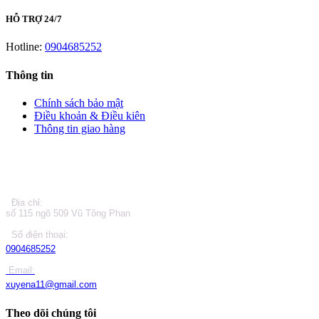
HỖ TRỢ 24/7
Hotline:
0904685252
Thông tin
Chính sách bảo mật
Điều khoản & Điều kiên
Thông tin giao hàng
LIÊN HỆ
Địa chỉ:
số 115 ngõ 509 Vũ Tông Phan
Số điện thoại:
0904685252
Email:
xuyena11@gmail.com
Theo dõi chúng tôi