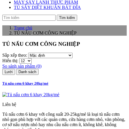
MÁY SẤY LẠNH THỰC PHẨM
TỦ SẤY DIỆT KHUẨN BÁT ĐĨA
Tìm kiếm
Trang chủ
TỦ NẤU CƠM CÔNG NGHIỆP
TỦ NẤU CƠM CÔNG NGHIỆP
Sắp xếp theo:
Hiển thị:
So sánh sản phẩm (0)
Lưới
Danh sách
Tủ nấu cơm 6 khay 20kg/mẻ
Liên hệ
Tủ nấu cơm 6 khay với công suất 20-25kg/mẻ là loại tủ nấu cơm
nhỏ gọn phù hợp với các quán cơm, cửa hàng cơm nhỏ, văn phòng,
cơ sở nấu rượu nhỏ hay nhu cầu nấu cơm ít, không khê, không