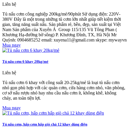
Liên hệ
Tủ nấu cơm công nghiệp 200kg/mẻ/90phút Sử dụng điện: 220V-
380V Đây là một trong những tủ cơm lớn nhất giúp tiết kiệm thời
gian, tăng năng suất nấu. Sản phẩm rẻ, bền, đẹp, sản xuất tại Việt
Nam Sản phẩm của Xuyên Á Group 115/135 Vũ Tông Phan (
Khương Hạ-đường bờ sông) P. Khương Đình, TX, Hà Nội Mr
Quỳnh: 0904685252 email: xuyena11@gmail.com skype: mywayvn
Mua ngay
Tủ nấu cơm 6 khay 20kg/mẻ
Liên hệ
Tủ nấu cơm 6 khay với công suất 20-25kg/mẻ là loại tủ nấu cơm
nhỏ gọn phù hợp với các quán cơm, cửa hàng cơm nhỏ, văn phòng,
cơ sở nấu rượu nhỏ hay nhu cầu nấu cơm ít, không khê, không
cháy, an toàn tiện lợi.
Mua ngay
Tủ nấu cơm, hấp cơm hấp giò chả 12 khay dùng điện