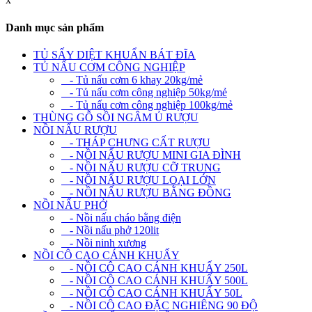
Danh mục sản phẩm
TỦ SẤY DIỆT KHUẨN BÁT ĐĨA
TỦ NẤU CƠM CÔNG NGHIỆP
- Tủ nấu cơm 6 khay 20kg/mẻ
- Tủ nấu cơm công nghiệp 50kg/mẻ
- Tủ nấu cơm công nghiệp 100kg/mẻ
THÙNG GỖ SỒI NGÂM Ủ RƯỢU
NỒI NẤU RƯỢU
- THÁP CHƯNG CẤT RƯỢU
- NỒI NẤU RƯỢU MINI GIA ĐÌNH
- NỒI NẤU RƯỢU CỠ TRUNG
- NỒI NẤU RƯỢU LOẠI LỚN
- NỒI NẤU RƯỢU BẰNG ĐỒNG
NỒI NẤU PHỞ
- Nồi nấu cháo bằng điện
- Nồi nấu phở 120lit
- Nồi ninh xương
NỒI CÔ CAO CÁNH KHUẤY
- NỒI CÔ CAO CÁNH KHUẤY 250L
- NỒI CÔ CAO CÁNH KHUẤY 500L
- NỒI CÔ CAO CÁNH KHUẤY 50L
- NỒI CÔ CAO ĐẶC NGHIÊNG 90 ĐỘ