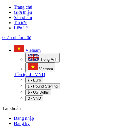
Trang chủ
Giới thiệu
Sản phẩm
Tin tức
Liên hệ
0 sản phẩm
-
0đ
Vietnam
Tiếng Anh
Vietnam
Tiền tệ:
đ
- VND
€ - Euro
£ - Pound Sterling
$ - US Dollar
đ - VND
Tài khoản
Đăng nhập
Đăng ký