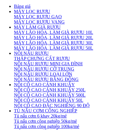
Bảng giá
MÁY LỌC RƯỢU
MÁY LỌC RƯỢU GẠO
MÁY LỌC RƯỢU VANG
MÁY LÀM GIÀ RƯỢU
MÁY LÃO HÓA, LÀM GIÀ RƯỢU 10L
MÁY LÃO HÓA, LÀM GIÀ RƯỢU 20L
MÁY LÃO HÓA, LÀM GIÀ RƯỢU 30L
MÁY LÃO HÓA, LÀM GIÀ RƯỢU 50L
NỒI NẤU RƯỢU
THÁP CHƯNG CẤT RƯỢU
NỒI NẤU RƯỢU MINI GIA ĐÌNH
NỒI NẤU RƯỢU CỠ TRUNG
NỒI NẤU RƯỢU LOẠI LỚN
NỒI NẤU RƯỢU BẰNG ĐỒNG
NỒI CÔ CAO CÁNH KHUẤY
NỒI CÔ CAO CÁNH KHUẤY 250L
NỒI CÔ CAO CÁNH KHUẤY 500L
NỒI CÔ CAO CÁNH KHUẤY 50L
NỒI CÔ CAO ĐẶC NGHIÊNG 90 ĐỘ
TỦ NẤU CƠM CÔNG NGHIỆP
Tủ nấu cơm 6 khay 20kg/mẻ
Tủ nấu cơm công nghiệp 50kg/mẻ
Tủ nấu cơm công nghiệp 100kg/mẻ