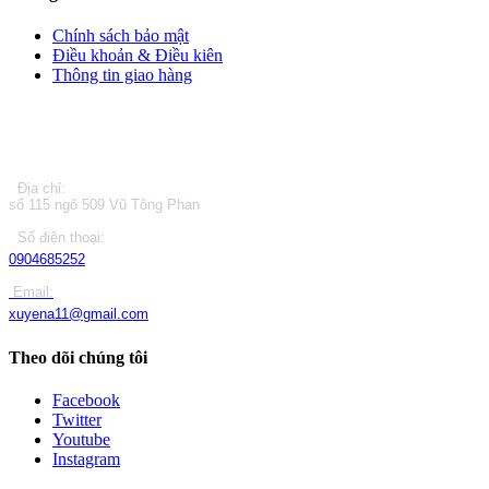
Chính sách bảo mật
Điều khoản & Điều kiên
Thông tin giao hàng
LIÊN HỆ
Địa chỉ:
số 115 ngõ 509 Vũ Tông Phan
Số điện thoại:
0904685252
Email:
xuyena11@gmail.com
Theo dõi chúng tôi
Facebook
Twitter
Youtube
Instagram