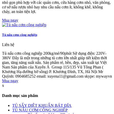
nhỏ gọn phù hợp với các quán cơm, cửa hàng cơm nhỏ, văn phòng,
cơ sở nấu rượu nhỏ hay nhu cầu nấu cơm ít, không khê, không
cháy, an toàn tiện lợi.
Mua ngay
Tủ nấu cơm công nghiệp
Liên hệ
Tủ nấu cơm công nghiệp 200kg/mẻ/90phút Sử dụng điện: 220V-
380V Đây là một trong những tủ cơm lớn nhất giúp tiết kiệm thời
gian, tăng năng suất nấu. Sản phẩm rẻ, bền, đẹp, sản xuất tại Việt
Nam Sản phẩm của Xuyên Á Group 115/135 Vũ Tông Phan (
Khương Hạ-đường bờ sông) P. Khương Đình, TX, Hà Nội Mr
Quỳnh: 0904685252 email: xuyena11@gmail.com skype: mywayvn
Mua ngay
x
Danh mục sản phẩm
TỦ SẤY DIỆT KHUẨN BÁT ĐĨA
TỦ NẤU CƠM CÔNG NGHIỆP