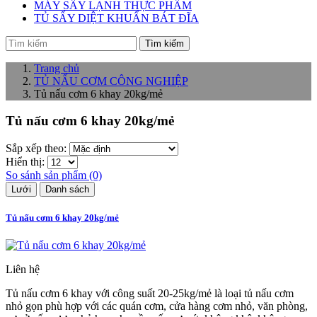
MÁY SẤY LẠNH THỰC PHẨM
TỦ SẤY DIỆT KHUẨN BÁT ĐĨA
Tìm kiếm
Trang chủ
TỦ NẤU CƠM CÔNG NGHIỆP
Tủ nấu cơm 6 khay 20kg/mẻ
Tủ nấu cơm 6 khay 20kg/mẻ
Sắp xếp theo:
Hiển thị:
So sánh sản phẩm (0)
Lưới
Danh sách
Tủ nấu cơm 6 khay 20kg/mẻ
Liên hệ
Tủ nấu cơm 6 khay với công suất 20-25kg/mẻ là loại tủ nấu cơm
nhỏ gọn phù hợp với các quán cơm, cửa hàng cơm nhỏ, văn phòng,