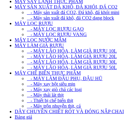
MÁY SẤY LẠNH THỰC PHẨM
MÁY SẢN XUẤT ĐÁ KHÔ, ĐÁ KHÓI, ĐÁ CO2
- Máy sản xuất đá CO2, Đá khô, đá khói mini
- Máy sản xuất đá khô, đá CO2 dạng block
MÁY LỌC RƯỢU
- MÁY LỌC RƯỢU GẠO
- MÁY LỌC RƯỢU VANG
MÁY LỌC NƯỚC MẮM
MÁY LÀM GIÀ RƯỢU
- MÁY LÃO HÓA, LÀM GIÀ RƯỢU 10L
- MÁY LÃO HÓA, LÀM GIÀ RƯỢU 20L
- MÁY LÃO HÓA, LÀM GIÀ RƯỢU 30L
- MÁY LÃO HÓA, LÀM GIÀ RƯỢU 50L
MÁY CHẾ BIẾN THỰC PHẨM
- MÁY LÀM ĐẬU PHỤ, ĐẬU HŨ
- Máy xay bột siêu mịn
- Máy xay giò chả các loại
- Máy thái lát thịt
- Thiết bị chế biến thịt
- Máy trộn nhuyễn thịt, cá
DÂY CHUYỀN CHIẾT RÓT VÀ ĐÓNG NẮP CHAI
Bảng giá