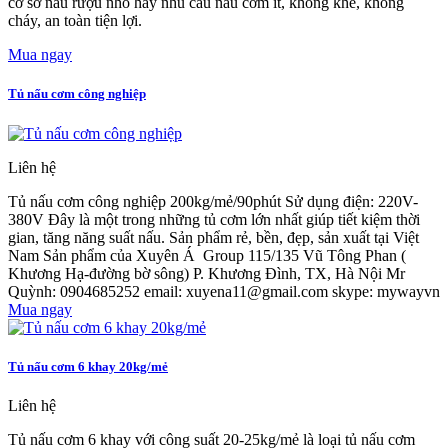
cơ sở nấu rượu nhỏ hay nhu cầu nấu cơm ít, không khê, không
cháy, an toàn tiện lợi.
Mua ngay
Tủ nấu cơm công nghiệp
Liên hệ
Tủ nấu cơm công nghiệp 200kg/mẻ/90phút Sử dụng điện: 220V-
380V Đây là một trong những tủ cơm lớn nhất giúp tiết kiệm thời
gian, tăng năng suất nấu. Sản phẩm rẻ, bền, đẹp, sản xuất tại Việt
Nam Sản phẩm của Xuyên Á Group 115/135 Vũ Tông Phan (
Khương Hạ-đường bờ sông) P. Khương Đình, TX, Hà Nội Mr
Quỳnh: 0904685252 email: xuyena11@gmail.com skype: mywayvn
Mua ngay
Tủ nấu cơm 6 khay 20kg/mẻ
Liên hệ
Tủ nấu cơm 6 khay với công suất 20-25kg/mẻ là loại tủ nấu cơm