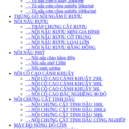
- Tủ nấu cơm 6 khay 20kg/mẻ
- Tủ nấu cơm công nghiệp 50kg/mẻ
- Tủ nấu cơm công nghiệp 100kg/mẻ
THÙNG GỖ SỒI NGÂM Ủ RƯỢU
NỒI NẤU RƯỢU
- THÁP CHƯNG CẤT RƯỢU
- NỒI NẤU RƯỢU MINI GIA ĐÌNH
- NỒI NẤU RƯỢU CỠ TRUNG
- NỒI NẤU RƯỢU LOẠI LỚN
- NỒI NẤU RƯỢU BẰNG ĐỒNG
NỒI NẤU PHỞ
- Nồi nấu cháo bằng điện
- Nồi nấu phở 120lit
- Nồi ninh xương
NỒI CÔ CAO CÁNH KHUẤY
- NỒI CÔ CAO CÁNH KHUẤY 250L
- NỒI CÔ CAO CÁNH KHUẤY 500L
- NỒI CÔ CAO CÁNH KHUẤY 50L
- NỒI CÔ CAO ĐẶC NGHIÊNG 90 ĐỘ
NỒI CHƯNG CẤT TINH DẦU
- NỒI CHƯNG CẤT TINH DẦU 100L
- NỒI CHƯNG CẤT TINH DẦU 200Lit
- NỒI CHƯNG CẤT TINH DẦU 500L
- NỒI CHƯNG CẤT TINH DẦU CÔNG NGHIỆP
MÁY ĐO NỒNG ĐỘ CỒN