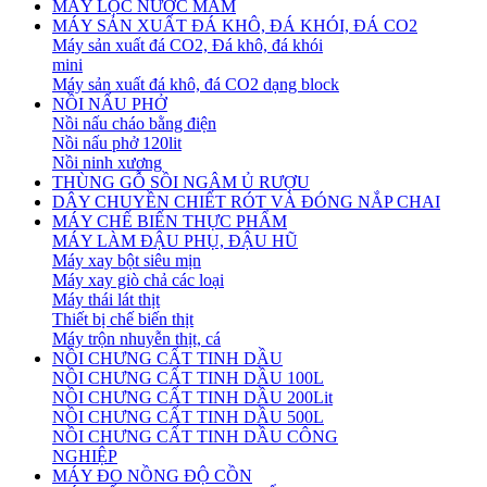
MÁY LỌC NƯỚC MẮM
MÁY SẢN XUẤT ĐÁ KHÔ, ĐÁ KHÓI, ĐÁ CO2
Máy sản xuất đá CO2, Đá khô, đá khói
mini
Máy sản xuất đá khô, đá CO2 dạng block
NỒI NẤU PHỞ
Nồi nấu cháo bằng điện
Nồi nấu phở 120lit
Nồi ninh xương
THÙNG GỖ SỒI NGÂM Ủ RƯỢU
DÂY CHUYỀN CHIẾT RÓT VÀ ĐÓNG NẮP CHAI
MÁY CHẾ BIẾN THỰC PHẨM
MÁY LÀM ĐẬU PHỤ, ĐẬU HŨ
Máy xay bột siêu mịn
Máy xay giò chả các loại
Máy thái lát thịt
Thiết bị chế biến thịt
Máy trộn nhuyễn thịt, cá
NỒI CHƯNG CẤT TINH DẦU
NỒI CHƯNG CẤT TINH DẦU 100L
NỒI CHƯNG CẤT TINH DẦU 200Lit
NỒI CHƯNG CẤT TINH DẦU 500L
NỒI CHƯNG CẤT TINH DẦU CÔNG
NGHIỆP
MÁY ĐO NỒNG ĐỘ CỒN