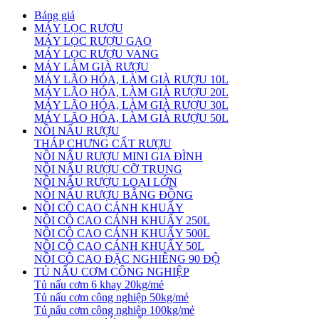
Bảng giá
MÁY LỌC RƯỢU
MÁY LỌC RƯỢU GẠO
MÁY LỌC RƯỢU VANG
MÁY LÀM GIÀ RƯỢU
MÁY LÃO HÓA, LÀM GIÀ RƯỢU 10L
MÁY LÃO HÓA, LÀM GIÀ RƯỢU 20L
MÁY LÃO HÓA, LÀM GIÀ RƯỢU 30L
MÁY LÃO HÓA, LÀM GIÀ RƯỢU 50L
NỒI NẤU RƯỢU
THÁP CHƯNG CẤT RƯỢU
NỒI NẤU RƯỢU MINI GIA ĐÌNH
NỒI NẤU RƯỢU CỠ TRUNG
NỒI NẤU RƯỢU LOẠI LỚN
NỒI NẤU RƯỢU BẰNG ĐỒNG
NỒI CÔ CAO CÁNH KHUẤY
NỒI CÔ CAO CÁNH KHUẤY 250L
NỒI CÔ CAO CÁNH KHUẤY 500L
NỒI CÔ CAO CÁNH KHUẤY 50L
NỒI CÔ CAO ĐẶC NGHIÊNG 90 ĐỘ
TỦ NẤU CƠM CÔNG NGHIỆP
Tủ nấu cơm 6 khay 20kg/mẻ
Tủ nấu cơm công nghiệp 50kg/mẻ
Tủ nấu cơm công nghiệp 100kg/mẻ