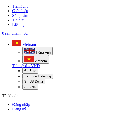
Trang chủ
Giới thiệu
Sản phẩm
Tin tức
Liên hệ
0 sản phẩm
-
0đ
Vietnam
Tiếng Anh
Vietnam
Tiền tệ:
đ
- VND
€ - Euro
£ - Pound Sterling
$ - US Dollar
đ - VND
Tài khoản
Đăng nhập
Đăng ký