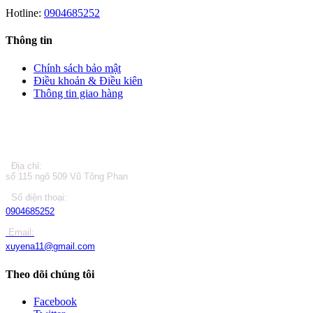
Hotline:
0904685252
Thông tin
Chính sách bảo mật
Điều khoản & Điều kiên
Thông tin giao hàng
LIÊN HỆ
Địa chỉ:
số 115 ngõ 509 Vũ Tông Phan
Số điện thoại:
0904685252
Email:
xuyena11@gmail.com
Theo dõi chúng tôi
Facebook