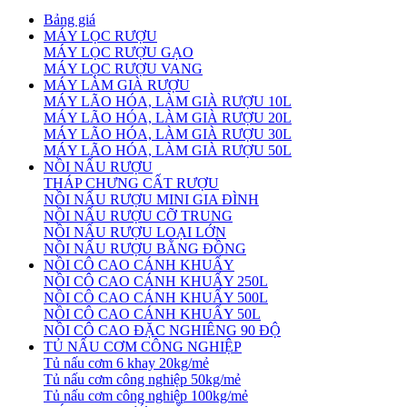
Bảng giá
MÁY LỌC RƯỢU
MÁY LỌC RƯỢU GẠO
MÁY LỌC RƯỢU VANG
MÁY LÀM GIÀ RƯỢU
MÁY LÃO HÓA, LÀM GIÀ RƯỢU 10L
MÁY LÃO HÓA, LÀM GIÀ RƯỢU 20L
MÁY LÃO HÓA, LÀM GIÀ RƯỢU 30L
MÁY LÃO HÓA, LÀM GIÀ RƯỢU 50L
NỒI NẤU RƯỢU
THÁP CHƯNG CẤT RƯỢU
NỒI NẤU RƯỢU MINI GIA ĐÌNH
NỒI NẤU RƯỢU CỠ TRUNG
NỒI NẤU RƯỢU LOẠI LỚN
NỒI NẤU RƯỢU BẰNG ĐỒNG
NỒI CÔ CAO CÁNH KHUẤY
NỒI CÔ CAO CÁNH KHUẤY 250L
NỒI CÔ CAO CÁNH KHUẤY 500L
NỒI CÔ CAO CÁNH KHUẤY 50L
NỒI CÔ CAO ĐẶC NGHIÊNG 90 ĐỘ
TỦ NẤU CƠM CÔNG NGHIỆP
Tủ nấu cơm 6 khay 20kg/mẻ
Tủ nấu cơm công nghiệp 50kg/mẻ
Tủ nấu cơm công nghiệp 100kg/mẻ