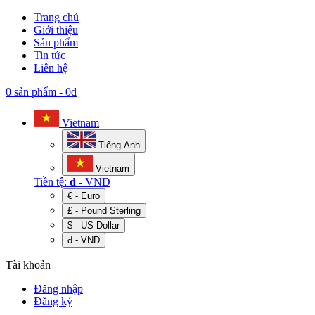
Trang chủ
Giới thiệu
Sản phẩm
Tin tức
Liên hệ
0 sản phẩm
-
0đ
Vietnam
Tiếng Anh
Vietnam
Tiền tệ:
đ
- VND
€ - Euro
£ - Pound Sterling
$ - US Dollar
đ - VND
Tài khoản
Đăng nhập
Đăng ký