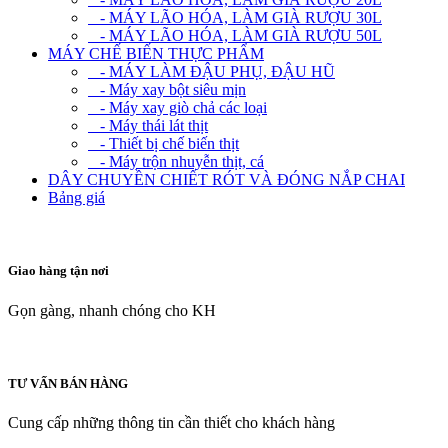
- MÁY LÃO HÓA, LÀM GIÀ RƯỢU 30L
- MÁY LÃO HÓA, LÀM GIÀ RƯỢU 50L
MÁY CHẾ BIẾN THỰC PHẨM
- MÁY LÀM ĐẬU PHỤ, ĐẬU HŨ
- Máy xay bột siêu mịn
- Máy xay giò chả các loại
- Máy thái lát thịt
- Thiết bị chế biến thịt
- Máy trộn nhuyễn thịt, cá
DÂY CHUYỀN CHIẾT RÓT VÀ ĐÓNG NẮP CHAI
Bảng giá
Giao hàng tận nơi
Gọn gàng, nhanh chóng cho KH
TƯ VẤN BÁN HÀNG
Cung cấp những thông tin cần thiết cho khách hàng