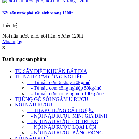
Nồi nấu nước phở, nồi ninh xương 120lit
Liên hệ
Nồi nấu nước phở, nồi hầm xương 120lit
Mua ngay
x
Danh mục sản phẩm
TỦ SẤY DIỆT KHUẨN BÁT ĐĨA
TỦ NẤU CƠM CÔNG NGHIỆP
- Tủ nấu cơm 6 khay 20kg/mẻ
- Tủ nấu cơm công nghiệp 50kg/mẻ
- Tủ nấu cơm công nghiệp 100kg/mẻ
THÙNG GỖ SỒI NGÂM Ủ RƯỢU
NỒI NẤU RƯỢU
- THÁP CHƯNG CẤT RƯỢU
- NỒI NẤU RƯỢU MINI GIA ĐÌNH
- NỒI NẤU RƯỢU CỠ TRUNG
- NỒI NẤU RƯỢU LOẠI LỚN
- NỒI NẤU RƯỢU BẰNG ĐỒNG
NỒI NẤU PHỞ