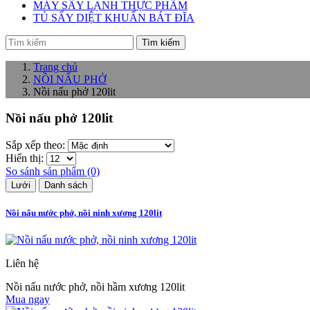
MÁY SẤY LẠNH THỰC PHẨM
TỦ SẤY DIỆT KHUẨN BÁT ĐĨA
Tìm kiếm
Trang chủ
NỒI NẤU PHỞ
Nồi nấu phở 120lit
Nồi nấu phở 120lit
Sắp xếp theo:
Hiển thị:
So sánh sản phẩm (0)
Lưới
Danh sách
Nồi nấu nước phở, nồi ninh xương 120lit
Liên hệ
Nồi nấu nước phở, nồi hầm xương 120lit
Mua ngay