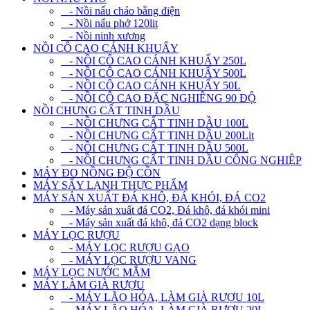
- Nồi nấu cháo bằng điện
- Nồi nấu phở 120lit
- Nồi ninh xương
NỒI CÔ CAO CÁNH KHUẤY
- NỒI CÔ CAO CÁNH KHUẤY 250L
- NỒI CÔ CAO CÁNH KHUẤY 500L
- NỒI CÔ CAO CÁNH KHUẤY 50L
- NỒI CÔ CAO ĐẶC NGHIÊNG 90 ĐỘ
NỒI CHƯNG CẤT TINH DẦU
- NỒI CHƯNG CẤT TINH DẦU 100L
- NỒI CHƯNG CẤT TINH DẦU 200Lit
- NỒI CHƯNG CẤT TINH DẦU 500L
- NỒI CHƯNG CẤT TINH DẦU CÔNG NGHIỆP
MÁY ĐO NỒNG ĐỘ CỒN
MÁY SẤY LẠNH THỰC PHẨM
MÁY SẢN XUẤT ĐÁ KHÔ, ĐÁ KHÓI, ĐÁ CO2
- Máy sản xuất đá CO2, Đá khô, đá khói mini
- Máy sản xuất đá khô, đá CO2 dạng block
MÁY LỌC RƯỢU
- MÁY LỌC RƯỢU GẠO
- MÁY LỌC RƯỢU VANG
MÁY LỌC NƯỚC MẮM
MÁY LÀM GIÀ RƯỢU
- MÁY LÃO HÓA, LÀM GIÀ RƯỢU 10L
- MÁY LÃO HÓA, LÀM GIÀ RƯỢU 20L