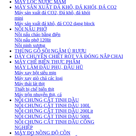
MÁY LỌC NƯỚC MẮM
MÁY SẢN XUẤT ĐÁ KHÔ, ĐÁ KHÓI, ĐÁ CO2
Máy sản xuất đá CO2, Đá khô, đá khói
mini
Máy sản xuất đá khô, đá CO2 dạng block
NỒI NẤU PHỞ
Nồi nấu cháo bằng điện
Nồi nấu phở 120lit
Nồi ninh xương
THÙNG GỖ SỒI NGÂM Ủ RƯỢU
DÂY CHUYỀN CHIẾT RÓT VÀ ĐÓNG NẮP CHAI
MÁY CHẾ BIẾN THỰC PHẨM
MÁY LÀM ĐẬU PHỤ, ĐẬU HŨ
Máy xay bột siêu mịn
Máy xay giò chả các loại
Máy thái lát thịt
Thiết bị chế biến thịt
Máy trộn nhuyễn thịt, cá
NỒI CHƯNG CẤT TINH DẦU
NỒI CHƯNG CẤT TINH DẦU 100L
NỒI CHƯNG CẤT TINH DẦU 200Lit
NỒI CHƯNG CẤT TINH DẦU 500L
NỒI CHƯNG CẤT TINH DẦU CÔNG
NGHIỆP
MÁY ĐO NỒNG ĐỘ CỒN