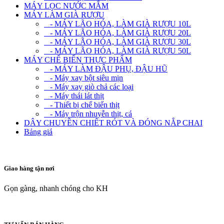
MÁY LỌC NƯỚC MẮM
MÁY LÀM GIÀ RƯỢU
- MÁY LÃO HÓA, LÀM GIÀ RƯỢU 10L
- MÁY LÃO HÓA, LÀM GIÀ RƯỢU 20L
- MÁY LÃO HÓA, LÀM GIÀ RƯỢU 30L
- MÁY LÃO HÓA, LÀM GIÀ RƯỢU 50L
MÁY CHẾ BIẾN THỰC PHẨM
- MÁY LÀM ĐẬU PHỤ, ĐẬU HŨ
- Máy xay bột siêu mịn
- Máy xay giò chả các loại
- Máy thái lát thịt
- Thiết bị chế biến thịt
- Máy trộn nhuyễn thịt, cá
DÂY CHUYỀN CHIẾT RÓT VÀ ĐÓNG NẮP CHAI
Bảng giá
Giao hàng tận nơi
Gọn gàng, nhanh chóng cho KH