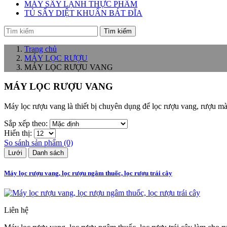
MÁY SẤY LẠNH THỰC PHẨM
TỦ SẤY DIỆT KHUẨN BÁT ĐĨA
Tìm kiếm
Trang chủ
MÁY LỌC RƯỢU
MÁY LỌC RƯỢU VANG
MÁY LỌC RƯỢU VANG
Máy lọc rượu vang là thiết bị chuyên dụng để lọc rượu vang, rượu mà
Sắp xếp theo:
Hiển thị:
So sánh sản phẩm (0)
Lưới
Danh sách
Máy lọc rượu vang, lọc rượu ngâm thuốc, lọc rượu trái cây
Liên hệ