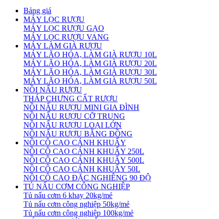
Bảng giá
MÁY LỌC RƯỢU
MÁY LỌC RƯỢU GẠO
MÁY LỌC RƯỢU VANG
MÁY LÀM GIÀ RƯỢU
MÁY LÃO HÓA, LÀM GIÀ RƯỢU 10L
MÁY LÃO HÓA, LÀM GIÀ RƯỢU 20L
MÁY LÃO HÓA, LÀM GIÀ RƯỢU 30L
MÁY LÃO HÓA, LÀM GIÀ RƯỢU 50L
NỒI NẤU RƯỢU
THÁP CHƯNG CẤT RƯỢU
NỒI NẤU RƯỢU MINI GIA ĐÌNH
NỒI NẤU RƯỢU CỠ TRUNG
NỒI NẤU RƯỢU LOẠI LỚN
NỒI NẤU RƯỢU BẰNG ĐỒNG
NỒI CÔ CAO CÁNH KHUẤY
NỒI CÔ CAO CÁNH KHUẤY 250L
NỒI CÔ CAO CÁNH KHUẤY 500L
NỒI CÔ CAO CÁNH KHUẤY 50L
NỒI CÔ CAO ĐẶC NGHIÊNG 90 ĐỘ
TỦ NẤU CƠM CÔNG NGHIỆP
Tủ nấu cơm 6 khay 20kg/mẻ
Tủ nấu cơm công nghiệp 50kg/mẻ
Tủ nấu cơm công nghiệp 100kg/mẻ