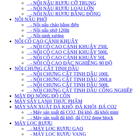
- NỒI NẤU RƯỢU CỠ TRUNG
- NỒI NẤU RƯỢU LOẠI LỚN
- NỒI NẤU RƯỢU BẰNG ĐỒNG
NỒI NẤU PHỞ
- Nồi nấu cháo bằng điện
- Nồi nấu phở 120lit
- Nồi ninh xương
NỒI CÔ CAO CÁNH KHUẤY
- NỒI CÔ CAO CÁNH KHUẤY 250L
- NỒI CÔ CAO CÁNH KHUẤY 500L
- NỒI CÔ CAO CÁNH KHUẤY 50L
- NỒI CÔ CAO ĐẶC NGHIÊNG 90 ĐỘ
NỒI CHƯNG CẤT TINH DẦU
- NỒI CHƯNG CẤT TINH DẦU 100L
- NỒI CHƯNG CẤT TINH DẦU 200Lit
- NỒI CHƯNG CẤT TINH DẦU 500L
- NỒI CHƯNG CẤT TINH DẦU CÔNG NGHIỆP
MÁY ĐO NỒNG ĐỘ CỒN
MÁY SẤY LẠNH THỰC PHẨM
MÁY SẢN XUẤT ĐÁ KHÔ, ĐÁ KHÓI, ĐÁ CO2
- Máy sản xuất đá CO2, Đá khô, đá khói mini
- Máy sản xuất đá khô, đá CO2 dạng block
MÁY LỌC RƯỢU
- MÁY LỌC RƯỢU GẠO
- MÁY LỌC RƯỢU VANG