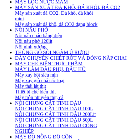
MÁY LỌC NƯỚC MẮM
MÁY SẢN XUẤT ĐÁ KHÔ, ĐÁ KHÓI, ĐÁ CO2
Máy sản xuất đá CO2, Đá khô, đá khói
mini
Máy sản xuất đá khô, đá CO2 dạng block
NỒI NẤU PHỞ
Nồi nấu cháo bằng điện
Nồi nấu phở 120lit
Nồi ninh xương
THÙNG GỖ SỒI NGÂM Ủ RƯỢU
DÂY CHUYỀN CHIẾT RÓT VÀ ĐÓNG NẮP CHAI
MÁY CHẾ BIẾN THỰC PHẨM
MÁY LÀM ĐẬU PHỤ, ĐẬU HŨ
Máy xay bột siêu mịn
Máy xay giò chả các loại
Máy thái lát thịt
Thiết bị chế biến thịt
Máy trộn nhuyễn thịt, cá
NỒI CHƯNG CẤT TINH DẦU
NỒI CHƯNG CẤT TINH DẦU 100L
NỒI CHƯNG CẤT TINH DẦU 200Lit
NỒI CHƯNG CẤT TINH DẦU 500L
NỒI CHƯNG CẤT TINH DẦU CÔNG
NGHIỆP
MÁY ĐO NỒNG ĐỘ CỒN