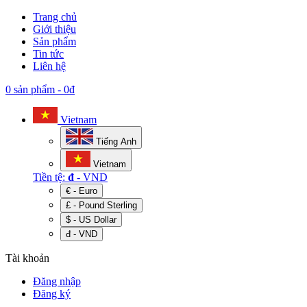
Trang chủ
Giới thiệu
Sản phẩm
Tin tức
Liên hệ
0 sản phẩm
-
0đ
Vietnam
Tiếng Anh
Vietnam
Tiền tệ:
đ
- VND
€ - Euro
£ - Pound Sterling
$ - US Dollar
đ - VND
Tài khoản
Đăng nhập
Đăng ký