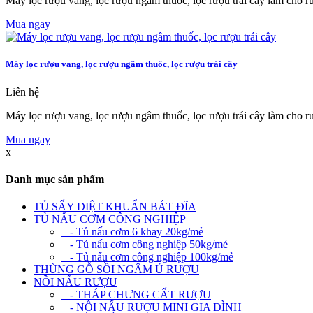
Máy lọc rượu vang, lọc rượu ngâm thuốc, lọc rượu trái cây làm cho r
Mua ngay
Máy lọc rượu vang, lọc rượu ngâm thuốc, lọc rượu trái cây
Liên hệ
Máy lọc rượu vang, lọc rượu ngâm thuốc, lọc rượu trái cây làm cho r
Mua ngay
x
Danh mục sản phẩm
TỦ SẤY DIỆT KHUẨN BÁT ĐĨA
TỦ NẤU CƠM CÔNG NGHIỆP
- Tủ nấu cơm 6 khay 20kg/mẻ
- Tủ nấu cơm công nghiệp 50kg/mẻ
- Tủ nấu cơm công nghiệp 100kg/mẻ
THÙNG GỖ SỒI NGÂM Ủ RƯỢU
NỒI NẤU RƯỢU
- THÁP CHƯNG CẤT RƯỢU
- NỒI NẤU RƯỢU MINI GIA ĐÌNH