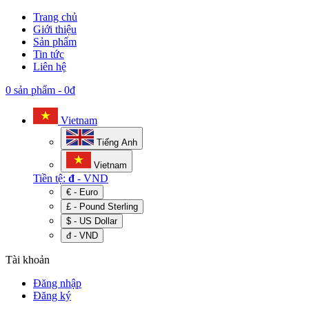
Trang chủ
Giới thiệu
Sản phẩm
Tin tức
Liên hệ
0 sản phẩm
-
0đ
Vietnam
Tiếng Anh
Vietnam
Tiền tệ:
đ
- VND
€ - Euro
£ - Pound Sterling
$ - US Dollar
đ - VND
Tài khoản
Đăng nhập
Đăng ký