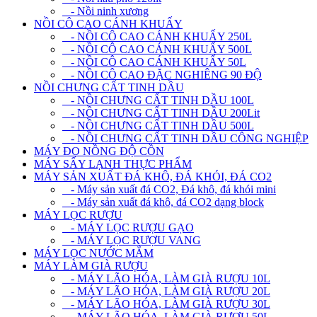
- Nồi ninh xương
NỒI CÔ CAO CÁNH KHUẤY
- NỒI CÔ CAO CÁNH KHUẤY 250L
- NỒI CÔ CAO CÁNH KHUẤY 500L
- NỒI CÔ CAO CÁNH KHUẤY 50L
- NỒI CÔ CAO ĐẶC NGHIÊNG 90 ĐỘ
NỒI CHƯNG CẤT TINH DẦU
- NỒI CHƯNG CẤT TINH DẦU 100L
- NỒI CHƯNG CẤT TINH DẦU 200Lit
- NỒI CHƯNG CẤT TINH DẦU 500L
- NỒI CHƯNG CẤT TINH DẦU CÔNG NGHIỆP
MÁY ĐO NỒNG ĐỘ CỒN
MÁY SẤY LẠNH THỰC PHẨM
MÁY SẢN XUẤT ĐÁ KHÔ, ĐÁ KHÓI, ĐÁ CO2
- Máy sản xuất đá CO2, Đá khô, đá khói mini
- Máy sản xuất đá khô, đá CO2 dạng block
MÁY LỌC RƯỢU
- MÁY LỌC RƯỢU GẠO
- MÁY LỌC RƯỢU VANG
MÁY LỌC NƯỚC MẮM
MÁY LÀM GIÀ RƯỢU
- MÁY LÃO HÓA, LÀM GIÀ RƯỢU 10L
- MÁY LÃO HÓA, LÀM GIÀ RƯỢU 20L
- MÁY LÃO HÓA, LÀM GIÀ RƯỢU 30L
- MÁY LÃO HÓA, LÀM GIÀ RƯỢU 50L