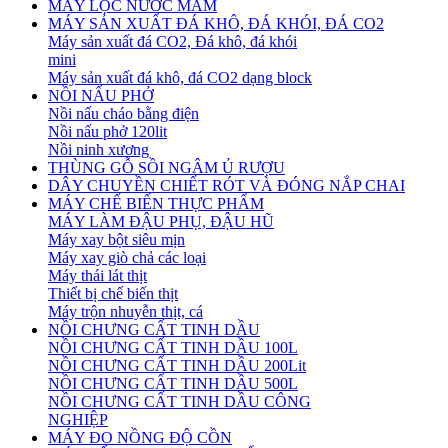
MÁY LỌC NƯỚC MẮM
MÁY SẢN XUẤT ĐÁ KHÔ, ĐÁ KHÓI, ĐÁ CO2
Máy sản xuất đá CO2, Đá khô, đá khói
mini
Máy sản xuất đá khô, đá CO2 dạng block
NỒI NẤU PHỞ
Nồi nấu cháo bằng điện
Nồi nấu phở 120lit
Nồi ninh xương
THÙNG GỖ SỒI NGÂM Ủ RƯỢU
DÂY CHUYỀN CHIẾT RÓT VÀ ĐÓNG NẮP CHAI
MÁY CHẾ BIẾN THỰC PHẨM
MÁY LÀM ĐẬU PHỤ, ĐẬU HŨ
Máy xay bột siêu mịn
Máy xay giò chả các loại
Máy thái lát thịt
Thiết bị chế biến thịt
Máy trộn nhuyễn thịt, cá
NỒI CHƯNG CẤT TINH DẦU
NỒI CHƯNG CẤT TINH DẦU 100L
NỒI CHƯNG CẤT TINH DẦU 200Lit
NỒI CHƯNG CẤT TINH DẦU 500L
NỒI CHƯNG CẤT TINH DẦU CÔNG
NGHIỆP
MÁY ĐO NỒNG ĐỘ CỒN