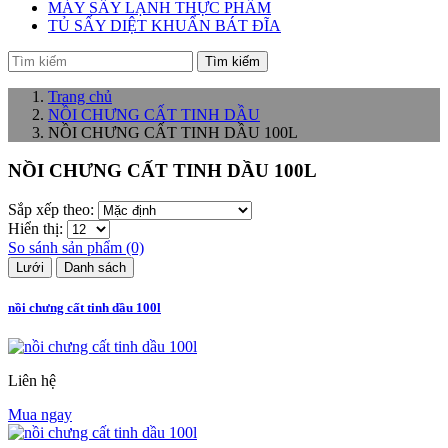
MÁY SẤY LẠNH THỰC PHẨM
TỦ SẤY DIỆT KHUẨN BÁT ĐĨA
Tìm kiếm
Trang chủ
NỒI CHƯNG CẤT TINH DẦU
NỒI CHƯNG CẤT TINH DẦU 100L
NỒI CHƯNG CẤT TINH DẦU 100L
Sắp xếp theo:
Hiển thị:
So sánh sản phẩm (0)
Lưới
Danh sách
nồi chưng cất tinh dầu 100l
Liên hệ
Mua ngay