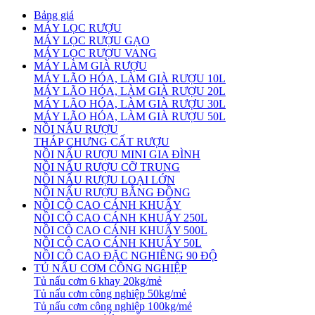
Bảng giá
MÁY LỌC RƯỢU
MÁY LỌC RƯỢU GẠO
MÁY LỌC RƯỢU VANG
MÁY LÀM GIÀ RƯỢU
MÁY LÃO HÓA, LÀM GIÀ RƯỢU 10L
MÁY LÃO HÓA, LÀM GIÀ RƯỢU 20L
MÁY LÃO HÓA, LÀM GIÀ RƯỢU 30L
MÁY LÃO HÓA, LÀM GIÀ RƯỢU 50L
NỒI NẤU RƯỢU
THÁP CHƯNG CẤT RƯỢU
NỒI NẤU RƯỢU MINI GIA ĐÌNH
NỒI NẤU RƯỢU CỠ TRUNG
NỒI NẤU RƯỢU LOẠI LỚN
NỒI NẤU RƯỢU BẰNG ĐỒNG
NỒI CÔ CAO CÁNH KHUẤY
NỒI CÔ CAO CÁNH KHUẤY 250L
NỒI CÔ CAO CÁNH KHUẤY 500L
NỒI CÔ CAO CÁNH KHUẤY 50L
NỒI CÔ CAO ĐẶC NGHIÊNG 90 ĐỘ
TỦ NẤU CƠM CÔNG NGHIỆP
Tủ nấu cơm 6 khay 20kg/mẻ
Tủ nấu cơm công nghiệp 50kg/mẻ
Tủ nấu cơm công nghiệp 100kg/mẻ