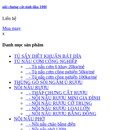
nồi chưng cất tinh dầu 100l
Liên hệ
Mua ngay
x
Danh mục sản phẩm
TỦ SẤY DIỆT KHUẨN BÁT ĐĨA
TỦ NẤU CƠM CÔNG NGHIỆP
- Tủ nấu cơm 6 khay 20kg/mẻ
- Tủ nấu cơm công nghiệp 50kg/mẻ
- Tủ nấu cơm công nghiệp 100kg/mẻ
THÙNG GỖ SỒI NGÂM Ủ RƯỢU
NỒI NẤU RƯỢU
- THÁP CHƯNG CẤT RƯỢU
- NỒI NẤU RƯỢU MINI GIA ĐÌNH
- NỒI NẤU RƯỢU CỠ TRUNG
- NỒI NẤU RƯỢU LOẠI LỚN
- NỒI NẤU RƯỢU BẰNG ĐỒNG
NỒI NẤU PHỞ
- Nồi nấu cháo bằng điện
- Nồi nấu phở 120lit