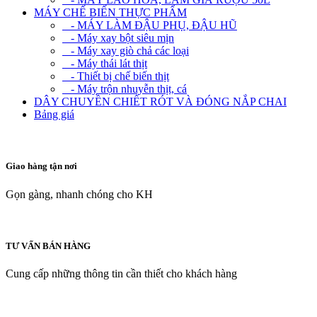
MÁY CHẾ BIẾN THỰC PHẨM
- MÁY LÀM ĐẬU PHỤ, ĐẬU HŨ
- Máy xay bột siêu mịn
- Máy xay giò chả các loại
- Máy thái lát thịt
- Thiết bị chế biến thịt
- Máy trộn nhuyễn thịt, cá
DÂY CHUYỀN CHIẾT RÓT VÀ ĐÓNG NẮP CHAI
Bảng giá
Giao hàng tận nơi
Gọn gàng, nhanh chóng cho KH
TƯ VẤN BÁN HÀNG
Cung cấp những thông tin cần thiết cho khách hàng