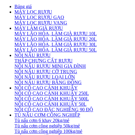
Bảng giá
MÁY LỌC RƯỢU
MÁY LỌC RƯỢU GẠO
MÁY LỌC RƯỢU VANG
MÁY LÀM GIÀ RƯỢU
MÁY LÃO HÓA, LÀM GIÀ RƯỢU 10L
MÁY LÃO HÓA, LÀM GIÀ RƯỢU 20L
MÁY LÃO HÓA, LÀM GIÀ RƯỢU 30L
MÁY LÃO HÓA, LÀM GIÀ RƯỢU 50L
NỒI NẤU RƯỢU
THÁP CHƯNG CẤT RƯỢU
NỒI NẤU RƯỢU MINI GIA ĐÌNH
NỒI NẤU RƯỢU CỠ TRUNG
NỒI NẤU RƯỢU LOẠI LỚN
NỒI NẤU RƯỢU BẰNG ĐỒNG
NỒI CÔ CAO CÁNH KHUẤY
NỒI CÔ CAO CÁNH KHUẤY 250L
NỒI CÔ CAO CÁNH KHUẤY 500L
NỒI CÔ CAO CÁNH KHUẤY 50L
NỒI CÔ CAO ĐẶC NGHIÊNG 90 ĐỘ
TỦ NẤU CƠM CÔNG NGHIỆP
Tủ nấu cơm 6 khay 20kg/mẻ
Tủ nấu cơm công nghiệp 50kg/mẻ
Tủ nấu cơm công nghiệp 100kg/mẻ