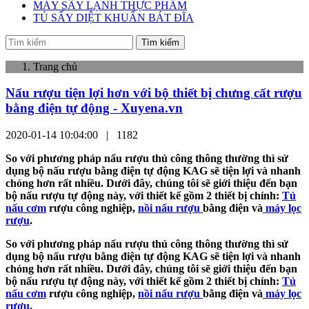
MÁY SẤY LẠNH THỰC PHẨM
TỦ SẤY DIỆT KHUẨN BÁT ĐĨA
Tìm kiếm
Trang chủ
Nấu rượu tiện lợi hơn với bộ thiết bị chưng cất rượu
bằng điện tự động - Xuyena.vn
2020-01-14 10:04:00 |
1182
So với phương pháp nấu rượu thủ công thông thường thì sử
dụng bộ nấu rượu bằng điện tự động KAG sẽ tiện lợi và nhanh
chóng hơn rất nhiều. Dưới đây, chúng tôi sẽ giới thiệu đến bạn
bộ nấu rượu tự động này, với thiết kế gồm 2 thiết bị chính:
Tủ
nấu cơm
rượu công nghiệp,
nồi nấu rượu
bằng điện và
máy lọc
rượu
.
So với phương pháp nấu rượu thủ công thông thường thì sử
dụng bộ nấu rượu bằng điện tự động KAG sẽ tiện lợi và nhanh
chóng hơn rất nhiều. Dưới đây, chúng tôi sẽ giới thiệu đến bạn
bộ nấu rượu tự động này, với thiết kế gồm 2 thiết bị chính:
Tủ
nấu cơm
rượu công nghiệp,
nồi nấu rượu
bằng điện và
máy lọc
rượu
.