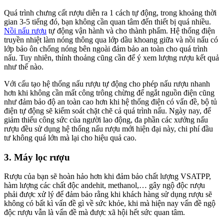
Quá trình chưng cất rượu diễn ra 1 cách tự động, trong khoảng thời
gian 3-5 tiếng đó, bạn không cần quan tâm đến thiết bị quá nhiều.
Nồi nấu rượu
tự động vận hành và cho thành phẩm. Hệ thống điện
truyền nhiệt làm nóng thông qua lớp dầu khoang giữa và nồi nấu có
lớp bảo ôn chống nóng bên ngoài đảm bảo an toàn cho quá trình
nấu. Tuy nhiên, thỉnh thoảng cũng cần để ý xem lượng rượu kết quả
như thế nào.
Với cấu tạo hệ thống nấu rượu tự động cho phép nấu rượu nhanh
hơn khi không cần mất công trông chừng để ngắt nguồn điện cũng
như đảm bảo độ an toàn cao hơn khi hệ thống điện có vấn đề, bộ tủ
điện tự động sẽ kiểm soát chặt chẽ cả quá trình nấu. Ngày nay, để
giảm thiểu công sức của người lao động, đa phần các xưởng nấu
rượu đều sử dụng hệ thống nấu rượu mới hiện đại này, chi phí đầu
tư không quá lớn mà lại cho hiệu quả cao.
3. Máy lọc rượu
Rượu của bạn sẽ hoàn hảo hơn khi đảm bảo chất lượng VSATPP,
hàm lượng các chất độc andehit, methanol,… gây ngộ độc rượu
phải được xử lý để đảm bảo rằng khi khách hàng sử dụng rượu sẽ
không có bất kì vấn đề gì về sức khỏe, khi mà hiện nay vấn đề ngộ
độc rượu vẫn là vấn đề mà được xã hội hết sức quan tâm.