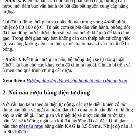
- Bước 3:
Kiểm tra lại các chốt khóa phải khóa chặt, đường cấp
nước mở, đảm bảo vận hành tốt bắt đầu bật nguồn cung cấp năng
lượng.
Cài đặt tự động thời gian và nhiệt độ nấu trong vòng 45-60 phút,
nhiệt độ 80-100 độ C. Tủ nấu cơm sẽ bắt đầu vận hành, buồng đốt
đã hoạt động, nước được đun sôi và tỏa hơi đi khắp tủ để làm chín
gạo. Trong thời gian này bạn không cần can thiệp bất cứ công việc
gì, và cũng không nên can thiệp, mở cửa tủ hay sờ vào tủ rất dễ bị
bỏng.
- Bước 4:
Kết thúc thời gian nấu, hệ thống điện sẽ tự động ngắt.
Chờ 1 lát bạn cho các khay cơm đã chín ra ngoài. Chuẩn bị trộn và
ủ men cho quá trình chưng cất rượu.
Xem thêm:
Hướng dẫn lắp đặt và vận hành tủ nấu cơm an toàn
2. Nồi nấu rượu bằng điện tự động
Với cấu tạo kèm theo tủ điện tự động, các rơ le điều khiển có tác
dụng báo hiệu và ngắt an toàn, đảm bảo quá trình nấu diễn ra không
xảy ra vấn đề gì. Thời gian và nhiệt độ sẽ được cài đặt trước khi
nấu. Và sẽ tự động ngắt sau khi đạt ngưỡng đã cài đặt. Thời gian
nấu cho
nồi nấu rượu
bằng điện KAG là 3,5-5h/mẻ. Nhiệt độ nấu là
từ 80-100độ C.