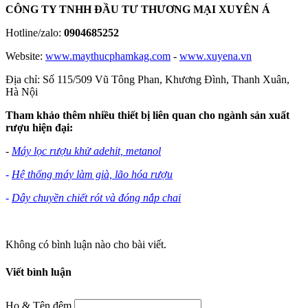
CÔNG TY TNHH ĐẦU TƯ THƯƠNG MẠI XUYÊN Á
Hotline/zalo:
0904685252
Website:
www.maythucphamkag.com
-
www.xuyena.vn
Địa chỉ: Số 115/509 Vũ Tông Phan, Khương Đình, Thanh Xuân,
Hà Nội
Tham khảo thêm nhiều thiết bị liên quan cho ngành sản xuất
rượu hiện đại:
-
Máy lọc rượu khử adehit, metanol
-
Hệ thống máy làm già, lão hóa rượu
-
Dây chuyền chiết rót và đóng nắp chai
Không có bình luận nào cho bài viết.
Viết bình luận
Họ & Tên đệm