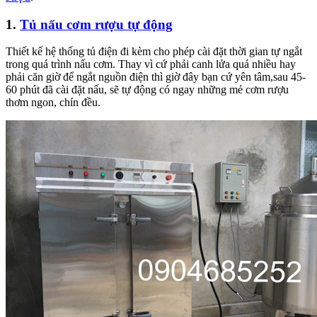
1.
Tủ nấu cơm rượu tự động
Thiết kế hệ thống tủ điện đi kèm cho phép cài đặt thời gian tự ngắt
trong quá trình nấu cơm. Thay vì cứ phải canh lửa quá nhiều hay
phải căn giờ để ngắt nguồn điện thì giờ đây bạn cứ yên tâm,sau 45-
60 phút đã cài đặt nấu, sẽ tự động có ngay những mẻ cơm rượu
thơm ngon, chín đều.