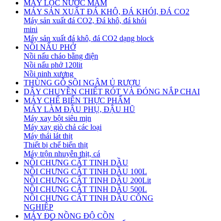
MÁY LỌC NƯỚC MẮM
MÁY SẢN XUẤT ĐÁ KHÔ, ĐÁ KHÓI, ĐÁ CO2
Máy sản xuất đá CO2, Đá khô, đá khói
mini
Máy sản xuất đá khô, đá CO2 dạng block
NỒI NẤU PHỞ
Nồi nấu cháo bằng điện
Nồi nấu phở 120lit
Nồi ninh xương
THÙNG GỖ SỒI NGÂM Ủ RƯỢU
DÂY CHUYỀN CHIẾT RÓT VÀ ĐÓNG NẮP CHAI
MÁY CHẾ BIẾN THỰC PHẨM
MÁY LÀM ĐẬU PHỤ, ĐẬU HŨ
Máy xay bột siêu mịn
Máy xay giò chả các loại
Máy thái lát thịt
Thiết bị chế biến thịt
Máy trộn nhuyễn thịt, cá
NỒI CHƯNG CẤT TINH DẦU
NỒI CHƯNG CẤT TINH DẦU 100L
NỒI CHƯNG CẤT TINH DẦU 200Lit
NỒI CHƯNG CẤT TINH DẦU 500L
NỒI CHƯNG CẤT TINH DẦU CÔNG
NGHIỆP
MÁY ĐO NỒNG ĐỘ CỒN