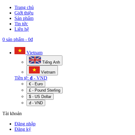
Trang chủ
Giới thiệu
Sản phẩm
Tin tức
Liên hệ
0 sản phẩm
-
0đ
Vietnam
Tiếng Anh
Vietnam
Tiền tệ:
đ
- VND
€ - Euro
£ - Pound Sterling
$ - US Dollar
đ - VND
Tài khoản
Đăng nhập
Đăng ký