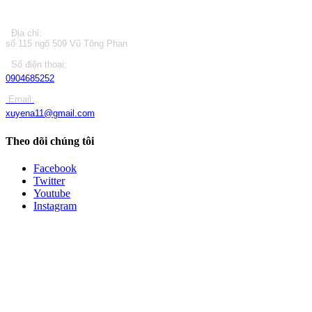
Địa chỉ:
số 115 ngõ 509 Vũ Tông Phan
Số điện thoại:
0904685252
Email:
xuyena11@gmail.com
Theo dõi chúng tôi
Facebook
Twitter
Youtube
Instagram